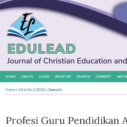
HOME
ABOUT
LOGIN
REGISTER
SEARCH
CURRENT
ARCH
Home
>
Vol 6, No 1 (2025)
>
Samosir
Profesi Guru Pendidikan 