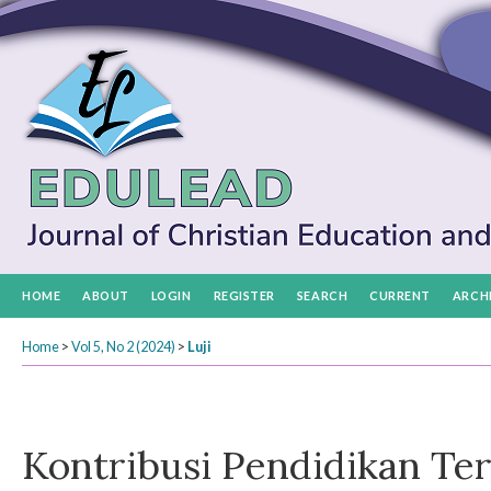
HOME
ABOUT
LOGIN
REGISTER
SEARCH
CURRENT
ARCH
Home
>
Vol 5, No 2 (2024)
>
Luji
Kontribusi Pendidikan Te