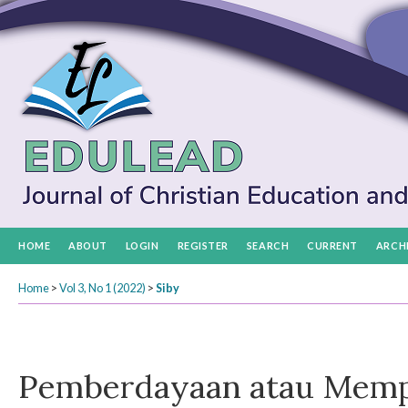
HOME
ABOUT
LOGIN
REGISTER
SEARCH
CURRENT
ARCH
Home
>
Vol 3, No 1 (2022)
>
Siby
Pemberdayaan atau Memp