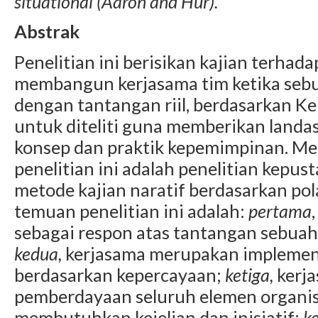
situational (Aaron and Hur).
Abstrak
Penelitian ini berisikan kajian terh
membangun kerjasama tim ketika seb
dengan tantangan riil, berdasarkan Kel
untuk diteliti guna memberikan landa
konsep dan praktik kepemimpinan. M
penelitian ini adalah penelitian kep
metode kajian naratif berdasarkan po
temuan penelitian ini adalah:
pertama
sebagai respon atas tantangan sebuah
kedua,
kerjasama merupakan implement
berdasarkan kepercayaan;
ketiga,
kerj
pemberdayaan seluruh elemen organis
membutuhkan kejelian dan inisiatif;
k